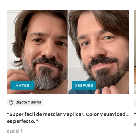
Bigote Y Barba
“Súper fácil de mezclar y aplicar. Color y suavidad…
es perfecto.”
m
daniel f