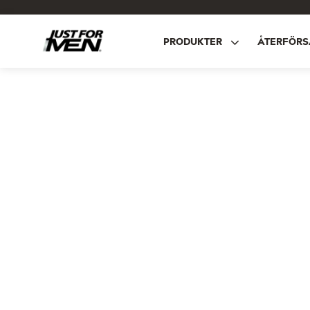
Skip
to
main
PRODUKTER
ÅTERFÖRS
content