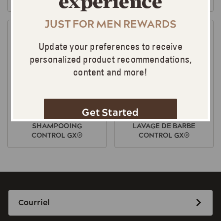
experience
JUST FOR MEN REWARDS
Image
Image
Update your preferences to receive
personalized product recommendations,
content and more!
Get Started
INSTRUCTIONS POUR LE
INSTRUCTIONS DE
SHAMPOOING
LAVAGE DE BARBE
CONTROL GX®
CONTROL GX®