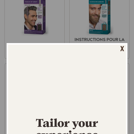
INSTRUCTIONS POUR LA
MODE D'EMPLOI TOUCH
MOUSTACHE ET LA
X
OF GREY®
BARBE
Image
Image
Tailor your
INSTRUCTIONS DE
INSTRUCTIONS DE
SHAMPOOING DANS LA
COULEUR FACILES À
COULEUR
PEIGNER