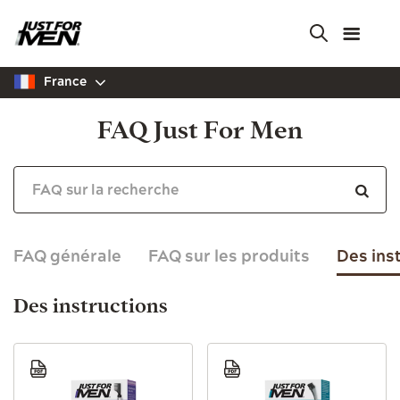
Skip
to
main
content
France
FAQ Just For Men
FAQ générale
FAQ sur les produits
Des ins
Des instructions
Image
Image