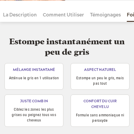
La Description
Comment Utiliser
Témoignages
Fo
Estompe instantanément un
peu de gris
MÉLANGE INSTANTANÉ
ASPECT NATUREL
Atténue le gris en 1 utilisation
Estompe un peu le gris, mais
pas tout
JUSTE COMB IN
CONFORT DU CUIR
CHEVELU
Ciblez les zones les plus
grises ou peignez tous vos
Formule sans ammoniaque ni
cheveux
peroxyde