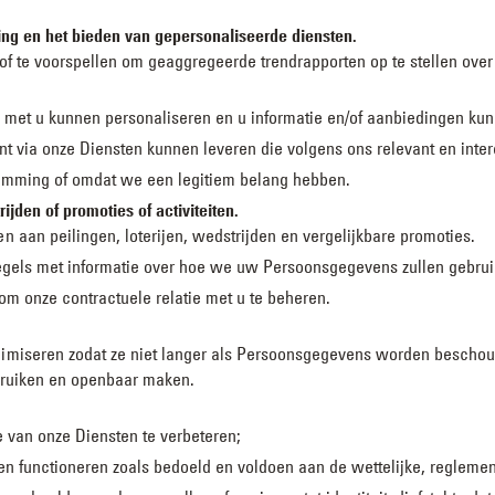
ng en het bieden van gepersonaliseerde diensten.
of te voorspellen om geaggregeerde trendrapporten op te stellen ove
s met u kunnen personaliseren en u informatie en/of aanbiedingen kun
t via onze Diensten kunnen leveren die volgens ons relevant en inter
emming of omdat we een legitiem belang hebben.
ijden of promoties of activiteiten.
aan peilingen, loterijen, wedstrijden en vergelijkbare promoties.
egels met informatie over hoe we uw Persoonsgegevens zullen gebr
m onze contractuele relatie met u te beheren.
miseren zodat ze niet langer als Persoonsgegevens worden beschou
bruiken en openbaar maken.
e van onze Diensten te verbeteren;
sen functioneren zoals bedoeld en voldoen aan de wettelijke, reglement