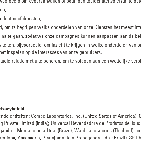
voorbeeld om cyberaanvallen of pogingen tot identiteitsdiefstal te de
en;
oducten of diensten;
ld, om te begrijpen welke onderdelen van onze Diensten het meest inte
na te gaan, zodat we onze campagnes kunnen aanpassen aan de beho
viteiten, bijvoorbeeld, om inzicht te krijgen in welke onderdelen van
het inspelen op de interesses van onze gebruikers.
tuele relatie met u te beheren, om te voldoen aan een wettelijke verp
rivacybeleid.
de entiteiten: Combe Laboratories, Inc. (United States of America); 
 Private Limited (India); Universal Revendedora de Produtos de Toucad
aganda e Mercadologia Ltda. (Brazil); Ward Laboratories (Thailand) Lim
rations, Assessoria, Planejamento e Propaganda Ltda. (Brazil); SP P