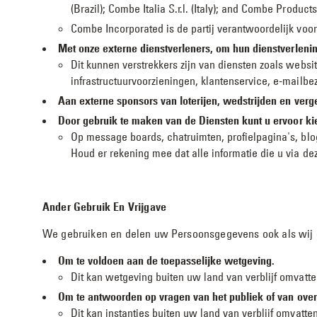
(Brazil); Combe Italia S.r.l. (Italy); and Combe Products
Combe Incorporated is de partij verantwoordelijk vo
Met onze externe dienstverleners, om hun dienstverleni
Dit kunnen verstrekkers zijn van diensten zoals websi
infrastructuurvoorzieningen, klantenservice, e-mailbe
Aan externe sponsors van loterijen, wedstrijden en verg
Door gebruik te maken van de Diensten kunt u ervoor k
Op message boards, chatruimten, profielpagina's, blog
Houd er rekening mee dat alle informatie die u via dez
Ander Gebruik En Vrijgave
We gebruiken en delen uw Persoonsgegevens ook als wij dat
Om te voldoen aan de toepasselijke wetgeving.
Dit kan wetgeving buiten uw land van verblijf omvatte
Om te antwoorden op vragen van het publiek of van over
Dit kan instanties buiten uw land van verblijf omvatten