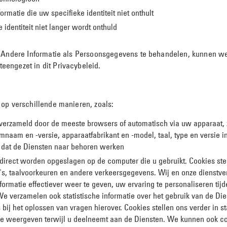
matie die uw specifieke identiteit niet onthult
identiteit niet langer wordt onthuld
om Andere Informatie als Persoonsgegevens te behandelen, kunnen 
engezet in dit Privacybeleid.
op verschillende manieren, zoals:
 verzameld door de meeste browsers of automatisch via uw apparaat,
naam en -versie, apparaatfabrikant en -model, taal, type en versie 
n dat de Diensten naar behoren werken
e direct worden opgeslagen op de computer die u gebruikt. Cookies stel
's, taalvoorkeuren en andere verkeersgegevens. Wij en onze dienstve
formatie effectiever weer te geven, uw ervaring te personaliseren ti
e verzamelen ook statistische informatie over het gebruik van de Die
bij het oplossen van vragen hierover. Cookies stellen ons verder in s
ze weergeven terwijl u deelneemt aan de Diensten. We kunnen ook co