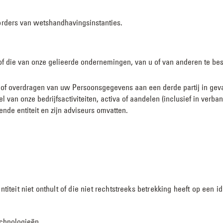
rders van wetshandhavingsinstanties.
/of die van onze gelieerde ondernemingen, van u of van anderen te b
 overdragen van uw Persoonsgegevens aan een derde partij in geval v
 van onze bedrijfsactiviteiten, activa of aandelen (inclusief in verba
nde entiteit en zijn adviseurs omvatten.
ntiteit niet onthult of die niet rechtstreeks betrekking heeft op een id
echnologieën