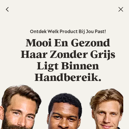
Skip
to
main
content
Ontdek Welk Product Bij Jou Past!​
Mooi En Gezond
Haar Zonder Grijs
Ligt Binnen
Handbereik.​